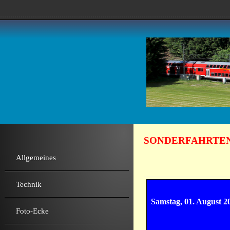
................................................................................................................
SONDERFAHRTEN
Allgemeines
Technik
Samstag, 01. August 2
Foto-Ecke