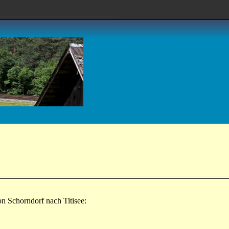
........................................................
n Schorndorf nach Titisee: