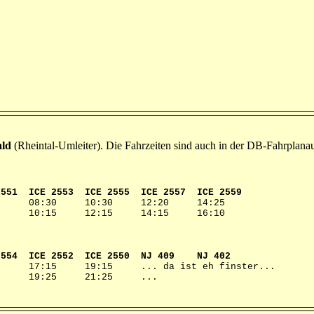
ld
(Rheintal-Umleiter). Die Fahrzeiten sind auch in der DB-Fahrplanau
 2553 ICE 2555 ICE 2557 ICE 2559
:30 08:30 10:30 12:20 14:25
10 10:15 12:15 14:15 16:10
ICE 2552 ICE 2550 NJ 409 NJ 402
17:15 19:15 ... da ist eh finster...
:25 19:25 21:25 ...