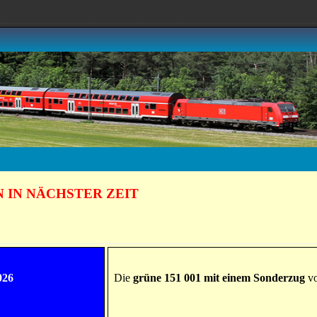
................................................................................................................
 IN NÄCHSTER ZEIT
026
Die
grüne 151 001 mit einem Sonderzug
vo